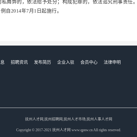
徇私舞弊的，依法给予处分；构成犯罪的，依法追究刑事责任
014年7月1日起施行。
信息
招聘资讯
发布简历
企业入驻
会员中心
法律申明
们
抚州人才网,抚州招聘网,抚州人才市场,抚州人事人才网
Copyright © 2017-2021 抚州人才网 www.qpnw.cn All rights reserved.