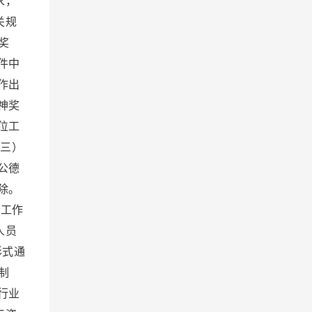
求，
关规
奖
件中
作出
神奖
位工
三）
公德
除。
工作
人员
形式通
制
行业