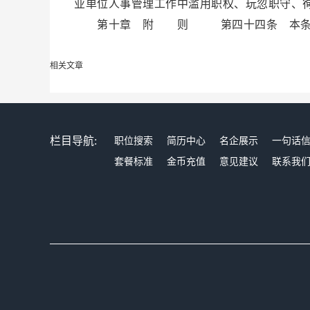
业单位人事管理工作中滥用职权、玩忽职守、
第十章 附 则 第四十四条 本条例自2
相关文章
栏目导航:
职位搜索
简历中心
名企展示
一句话
套餐标准
金币充值
意见建议
联系我