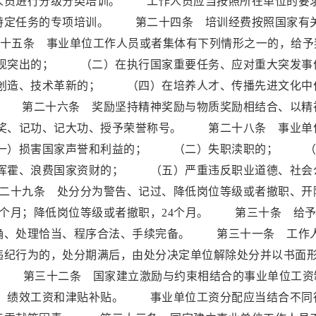
人员进行分级分类培训。 工作人员应当按照所在单位的要
特定任务的专项培训。 第二十四条 培训经费按照国家有
条 事业单位工作人员或者集体有下列情形之一的，给予
现突出的； （二）在执行国家重要任务、应对重大突发事
创造、技术革新的； （四）在培养人才、传播先进文化中
 第二十六条 奖励坚持精神奖励与物质奖励相结合、以精
奖、记功、记大功、授予荣誉称号。 第二十八条 事业单
一）损害国家声誉和利益的； （二）失职渎职的； （
挥霍、浪费国家资财的； （五）严重违反职业道德、社会
十九条 处分分为警告、记过、降低岗位等级或者撤职、开
个月；降低岗位等级或者撤职，24个月。 第三十条 给予
确、处理恰当、程序合法、手续完备。 第三十一条 工作
违纪行为的，处分期满后，由处分决定单位解除处分并以书面
第三十二条 国家建立激励与约束相结合的事业单位工资
、绩效工资和津贴补贴。 事业单位工资分配应当结合不同