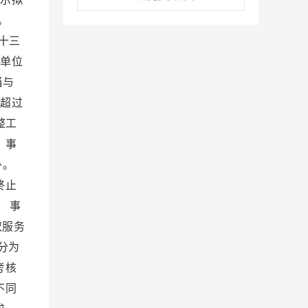
流。
十三
业单位
当与
工超过
整工
 事
外。
终止
 事
取服务
分为
考核
不同