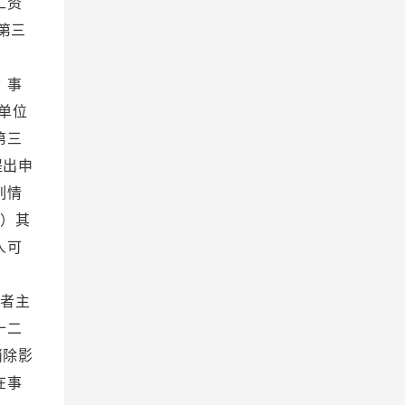
工资
第三
度。
 事
单位
第三
提出申
列情
）其
人可
理。
者主
十二
消除影
在事